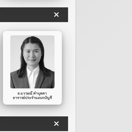
086-436-3893
Mobile Phone.
ไม่มี
Line ID.
อ.แววมณี คำบุดดา
อาจารย์ประจำแผนกบัญชี