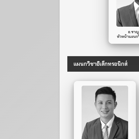
Mob
อ.ชาญช
หัวหน้าแผนกว
แผนกวิชาอิเล็กทรอนิกส์
096-994-8376
Mobile Phone.
ไม่มี
Line ID.