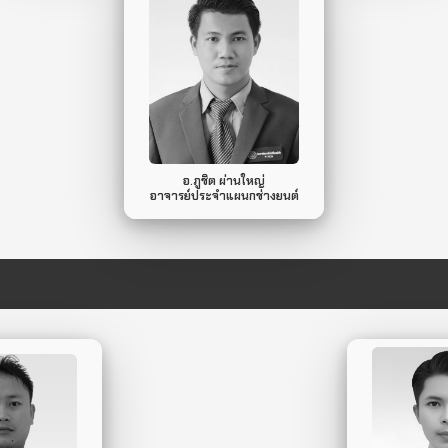
088-319-8092
Mobile Phone.
ไม่มี
Line ID.
อ.ภูชิต ผ่านใหญ่
อาจารย์ประจำแผนกช่างยนต์
57-8266
091-