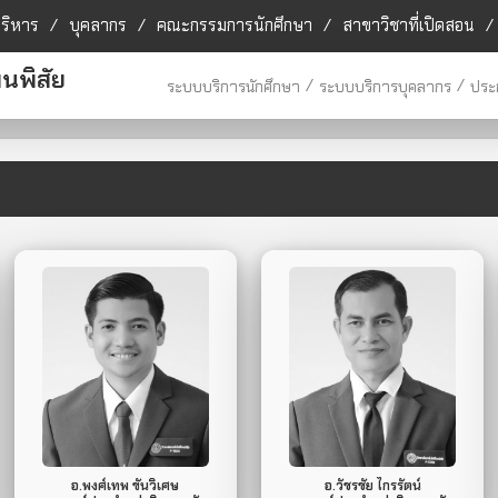
บริหาร
/
บุคลากร
/
คณะกรรมการนักศึกษา
/
สาขาวิชาที่เปิดสอน
/
นพิสัย
/
/
ระบบบริการนักศึกษา
ระบบบริการบุคลากร
ประ
064-271-0909
080-745-7941
Mobile Phone.
Mobile Phone.
ไม่มี
ไม่มี
Line ID.
Line ID.
อ.พงศ์เทพ ขันวิเศษ
อ.วัชรชัย ไกรรัตน์